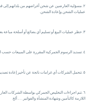
٢. مسؤلية العارضين عن شحن أغراضهم من بلدانهم إلى قط
عمليات الشحن وإعادة الشحن.
٣. حظر عمليات البيع أو تسليم أي بضائع أو أسلحة مباعة بعد نهاية المعرض ، و حظر الشحنات الإضافية بعد بداية المعرض أو بعد إنتهاءه .
٤. تسديد الرسوم الجمركية المقررة على المبيعات حسب التعريفة الجمركية.
٥. تتحمل الشركات أي غرامات ناتجة عن تأخير إعادة تصدير الأسلحة المتبقية في المدة المحددة.
٦. تتم اجراءات التخليص الجمركي بواسطة الشركات الع
اللازمة كالتأمين وشهادة المنشأة والفواتير …. ألخ